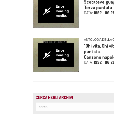
Scetateve guag
Error
Terza puntata
loading
DATA:
1992
00:2
media:
ANTOLOGIA DELLA
"Ohi vita, Ohi vi
Error
puntata.
loading
Canzone napol
media:
DATA:
1992
00:2
CERCA NEGLI ARCHIVI