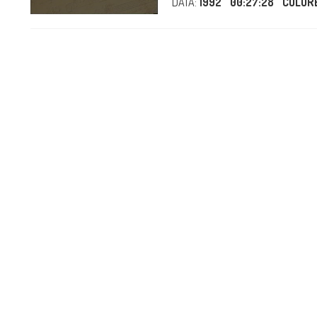
DATA:
1992
00:27:28
COLOR