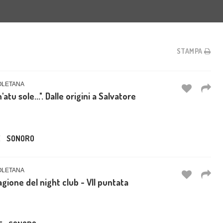
STAMPA
OLETANA
tu sole...". Dalle origini a Salvatore
E
SONORO
OLETANA
gione del night club - VII puntata