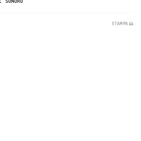
E
SONORO
STAMPA