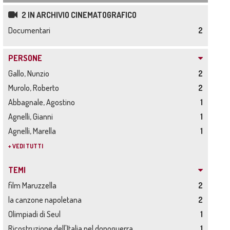
2 IN ARCHIVIO CINEMATOGRAFICO
Documentari
2
PERSONE
Gallo, Nunzio
2
Murolo, Roberto
2
Abbagnale, Agostino
1
Agnelli, Gianni
1
Agnelli, Marella
1
+ VEDI TUTTI
TEMI
film Maruzzella
2
la canzone napoletana
2
Olimpiadi di Seul
1
Ricostruzione dell'Italia nel dopoguerra
1