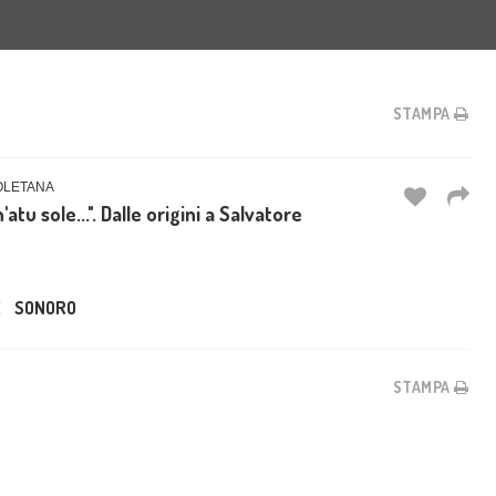
STAMPA
OLETANA
tu sole...". Dalle origini a Salvatore
E
SONORO
STAMPA