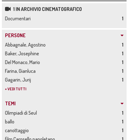
1 IN ARCHIVIO CINEMATOGRAFICO
Documentari
1
PERSONE
Abbagnale, Agostino
1
Baker, Josephine
1
Del Monaco, Mario
1
Farina, Gianluca
1
Gagarin, Jurij
1
+ VEDI TUTTI
TEMI
Olimpiadi di Seul
1
ballo
1
canottaggio
1
film Carosello napoletano
1