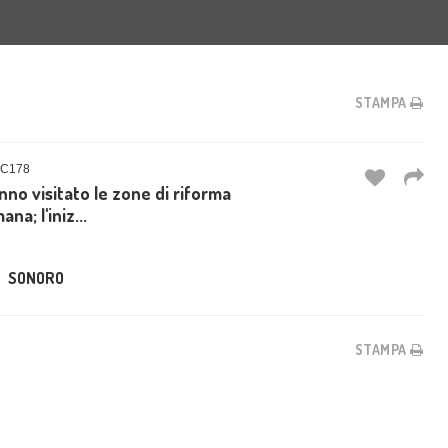
STAMPA
OC178
anno visitato le zone di riforma
a; l'iniz...
SONORO
STAMPA