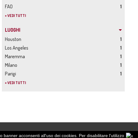
FAO
1
+ VEDI TUTTI
LUOGHI
Houston
1
Los Angeles
1
Maremma
1
Milano
1
Parigi
1
+ VEDI TUTTI
o banner acconsenti all'uso dei cookies. Per disabilitare l'utilizzo