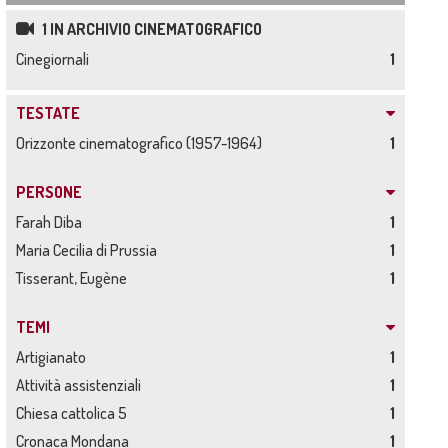
1 IN ARCHIVIO CINEMATOGRAFICO
Cinegiornali
1
TESTATE
Orizzonte cinematografico (1957-1964)
1
PERSONE
Farah Diba
1
Maria Cecilia di Prussia
1
Tisserant, Eugène
1
TEMI
Artigianato
1
Attività assistenziali
1
Chiesa cattolica 5
1
Cronaca Mondana
1