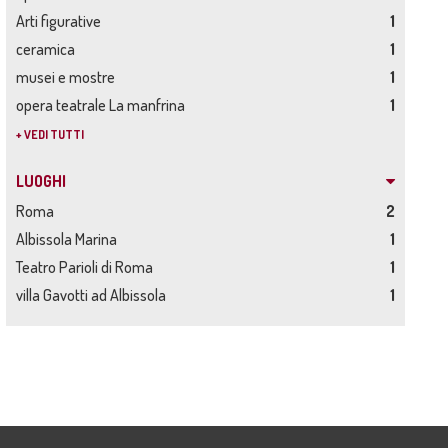
Arti figurative
1
ceramica
1
musei e mostre
1
opera teatrale La manfrina
1
+ VEDI TUTTI
LUOGHI
Roma
2
Albissola Marina
1
Teatro Parioli di Roma
1
villa Gavotti ad Albissola
1