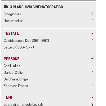
3 IN ARCHIVIO CINEMATOGRAFICO
Cinegiornali
2
Documentari
1
TESTATE
Caleidoscopio Ciac (1961-1992)
1
Sette G (1966-1977)
1
PERSONE
Chelli, Alida
1
Darida, Clelio
1
De Chiara, Ghigo
1
Enriquez, Franco
1
TEMI
opere di Emanuele Luzzati
3