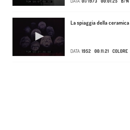
DATA:
01/1973
00:01:25
B/N
La spiaggia della ceramica
DATA:
1952
00:11:21
COLORE