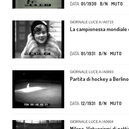
DATA:
01/1930
B/N
MUTO
GIORNALE LUCE A / A0715
La campionessa mondiale di
DATA:
01/1931
B/N
MUTO
GIORNALE LUCE A / A0893
Partita di hockey a Berlino
DATA:
12/1931
B/N
MUTO
GIORNALE LUCE A / A0904
Milano. Virtuosismi di patt