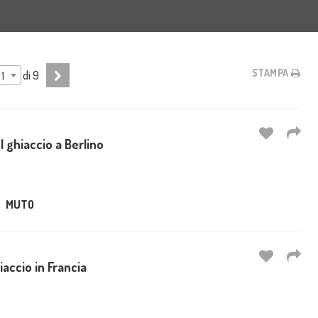
STAMPA
di
9
1
l ghiaccio a Berlino
MUTO
accio in Francia