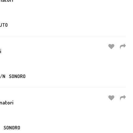
UTO
i
/N
SONORO
inatori
SONORO