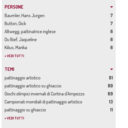
PERSONE
Baumler, Hans Jurgen
7
Button, Dick
7
Altwegg, pattinatrice inglese
6
Du Bief, Jaqueline
6
Kilius, Marika
6
+ VEDI TUTTI
TEMI
pattinaggio artistico
81
pattinaggio artistico su ghiaccio
80
Giochi olimpici invernali di Cortina d'Ampezzo
69
Campionati mondiali di pattinaggio artistico
13
pattinaggio su ghiaccio
11
+ VEDI TUTTI