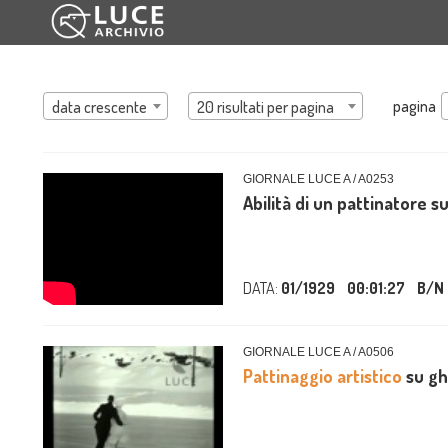
pagina
data crescente
20 risultati per pagina
GIORNALE LUCE A / A0253
Abilità di un pattinatore su
DATA:
01/1929
00:01:27
B/N
GIORNALE LUCE A / A0506
Pattinaggio artistico
su ghi