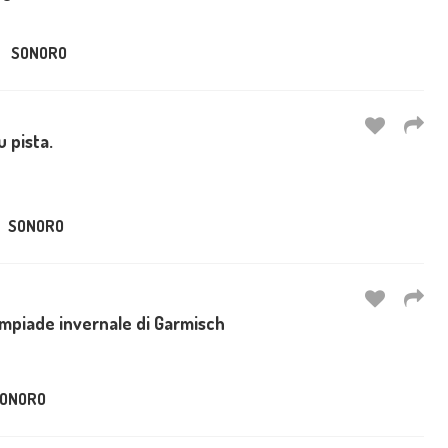
SONORO
u pista.
SONORO
Olimpiade invernale di Garmisch
ONORO