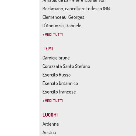
Arnauld de La Pèrière, Lothar von
Beckmann, cancelliere tedesco 1914
Clemenceau, Georges
D'Annunzio, Gabriele
+ VEDI TUTTI
TEMI
Camicie brune
Corazzata Santo Stefano
Esercito Russo
Esercito britannico
Esercito francese
+ VEDI TUTTI
LUOGHI
Ardenne
Austria